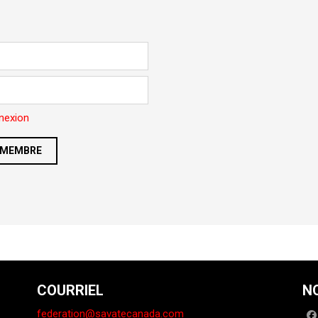
nexion
 MEMBRE
COURRIEL
N
federation@savatecanada.com